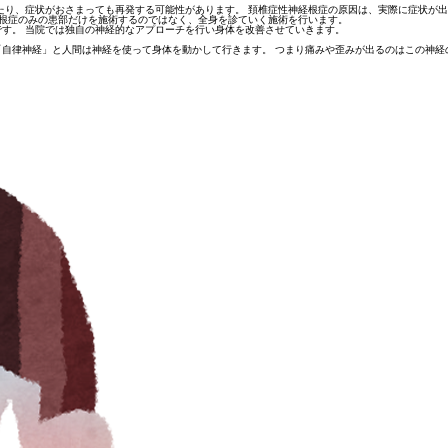
たり、症状がおさまっても再発する可能性があります。 頚椎症性神経根症の原因は、実際に症状が
経根症のみの患部だけを施術するのではなく、全身を診ていく施術を行います。
す。 当院では独自の神経的なアプローチを行い身体を改善させていきます。
自律神経」と人間は神経を使って身体を動かして行きます。 つまり痛みや歪みが出るのはこの神経