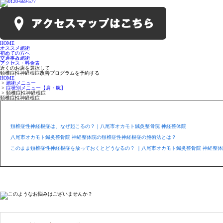
HOME
オススメ施術
初めての方へ
交通事故施術
アクセス・料金表
近くのお店
を選択して
頚椎症性神経根症改善プログラムを予約する
HOME
>
施術メニュー
>
症状別メニュー【肩・腕】
> 頚椎症性神経根症
頚椎症性神経根症
頚椎症性神経根症は、なぜ起こるの？｜八尾市オカモト鍼灸整骨院 神経整体院
八尾市オカモト鍼灸整骨院 神経整体院の頚椎症性神経根症の施術法とは？
このまま頚椎症性神経根症を放っておくとどうなるの？ ｜八尾市オカモト鍼灸整骨院 神経整体