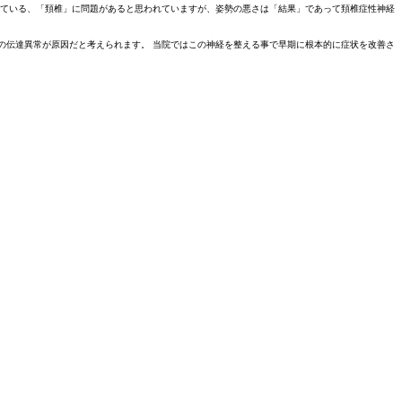
出ている、「頚椎」に問題があると思われていますが、姿勢の悪さは「結果」であって頚椎症性神経
の伝達異常が原因だと考えられます。 当院ではこの神経を整える事で早期に根本的に症状を改善さ