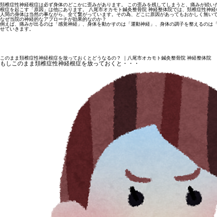
頚椎症性神経根症は必ず身体のどこかに歪みがあります。 この歪みを残してしまうと、痛みが続い
根症を起こす「原因」は他にあります。 八尾市オカモト鍼灸整骨院 神経整体院では、頚椎症性神
人間の身体は当然の事ながら、全て繋がっています。その為、どこに原因があってもおかしく無いで
なぜ当院の神経的なアプローチが効果的なのか？
例えば、痛みが出るのは「感覚神経」、身体を動かすのは「運動神経」、身体の調子を整えるのは「
せていきます。
このまま頚椎症性神経根症を放っておくとどうなるの？ ｜八尾市オカモト鍼灸整骨院 神経整体院
もしこのまま頚椎症性神経根症を放っておくと・・・