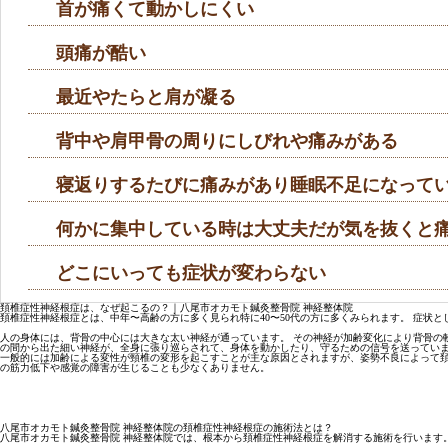
首が痛くて動かしにくい
頭痛が酷い
最近やたらと肩が凝る
背中や肩甲骨の周りにしびれや痛みがある
寝返りするたびに痛みがあり睡眠不足になって
何かに集中している時は大丈夫だが気を抜くと
どこにいっても症状が変わらない
頚椎症性神経根症は、なぜ起こるの？｜八尾市オカモト鍼灸整骨院 神経整体院
頚椎症性神経根症とは、中年〜高齢の方に多く見られ特に40〜50代の方に多くみられます。 症状
人の身体には、背骨の中心には大きな太い神経が通っています。 その神経が加齢変化により背骨の
の間から出た細い神経が、全身に張り巡らされて、身体を動かしたり、守るための信号を送っていま
一般的には加齢による変性が頸椎の変形を起こすことが主な原因とされますが、姿勢不良によって頚
の筋力低下や感覚の障害が生じることも少なくありません。
八尾市オカモト鍼灸整骨院 神経整体院の頚椎症性神経根症の施術法とは？
八尾市オカモト鍼灸整骨院 神経整体院では、根本から頚椎症性神経根症を解消する施術を行います