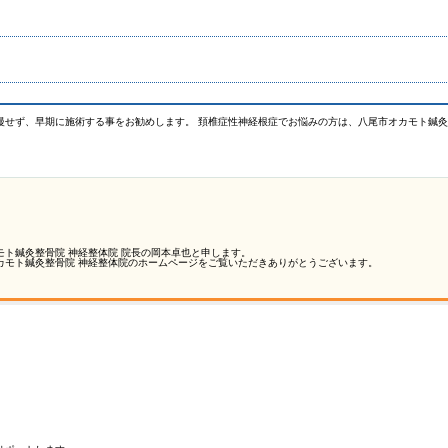
慢せず、早期に施術する事をお勧めします。 頚椎症性神経根症でお悩みの方は、八尾市オカモト鍼灸
。
モト鍼灸整骨院 神経整体院 院長の岡本卓也と申します。
カモト鍼灸整骨院 神経整体院のホームページをご覧いただきありがとうございます。