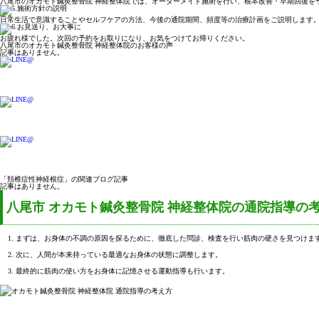
八尾市のオカモト鍼灸整骨院 神経整体院では、オーダーメイド施術を行い、根本改善・早期回復を
日常生活で意識することやセルフケアの方法、今後の通院期間、頻度等の治療計画をご説明します
お疲れ様でした。次回の予約をお取りになり、お気をつけてお帰りください。
八尾市のオカモト鍼灸整骨院 神経整体院のお客様の声
記事はありません。
「頚椎症性神経根症」の関連ブログ記事
記事はありません。
八尾市 オカモト鍼灸整骨院 神経整体院の通院指導の
まずは、お身体の不調の原因を探るために、徹底した問診、検査を行い筋肉の硬さを見つけま
次に、人間が本来持っている最適なお身体の状態に調整します。
最終的に筋肉の使い方をお身体に記憶させる運動指導も行います。