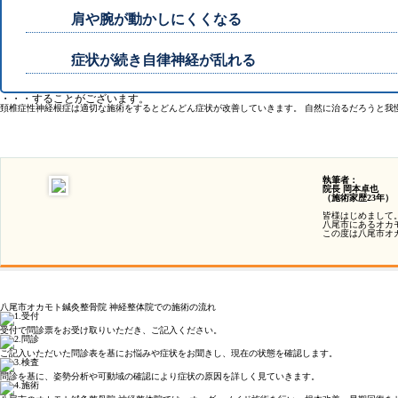
肩や腕が動かしにくくなる
症状が続き自律神経が乱れる
・・・することがございます。
頚椎症性神経根症は適切な施術をするとどんどん症状が改善していきます。 自然に治るだろうと我
執筆者：
院長 岡本卓也
（施術家歴23年）
皆様はじめまして
八尾市にあるオカ
この度は八尾市オ
八尾市オカモト鍼灸整骨院 神経整体院での施術の流れ
受付で問診票をお受け取りいただき、ご記入ください。
ご記入いただいた問診表を基にお悩みや症状をお聞きし、現在の状態を確認します。
問診を基に、姿勢分析や可動域の確認により症状の原因を詳しく見ていきます。