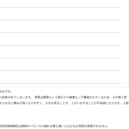
ぞれです。
れ症状が出てしまいます。 背骨は椎骨という骨が２６個連なって構成されているため、その骨と骨
。
そらせると痛みが強くなりやすく、上方を見ることや、うがいをすることが不自由になります。上肢
椎症性神経根症は身体のバランスの崩れを整え無いとなかなか症状が改善されません。