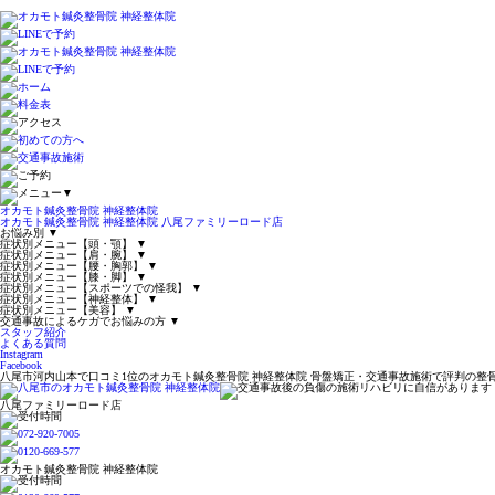
▼
オカモト鍼灸整骨院 神経整体院
オカモト鍼灸整骨院 神経整体院 八尾ファミリーロード店
お悩み別
▼
症状別メニュー【頭・顎】
▼
症状別メニュー【肩・腕】
▼
症状別メニュー【腰・胸郭】
▼
症状別メニュー【膝・脚】
▼
症状別メニュー【スポーツでの怪我】
▼
症状別メニュー【神経整体】
▼
症状別メニュー【美容】
▼
交通事故によるケガでお悩みの方
▼
スタッフ紹介
よくある質問
Instagram
Facebook
八尾市河内山本で口コミ1位のオカモト鍼灸整骨院 神経整体院 骨盤矯正・交通事故施術で評判の整
八尾ファミリーロード店
オカモト鍼灸整骨院 神経整体院