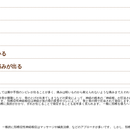
いる
痛みが出る
としては腕や手指のシビレが出ることが多く、痛みは軽いものから耐えられないような痛みまで人それ
軟骨が膨隆したり、骨のとげが出来てしまうなどの変化によって、神経の根本の「神経根」が圧迫さ
す。 頚椎症性神経根症は神経が首の骨の変形やズレによって、骨と骨の間で圧迫されて発症します
椎に負担がかかり、ずれが生じることで発症することも近年多く見られます。 一般に頚椎を後ろへ
。 一般的に頚椎症性神経根症はマッサージや鍼灸治療、などのアプローチが多いです。 しかし、頚