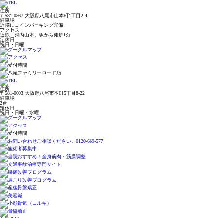
住所
〒581-0867 大阪府八尾市山本町1丁目2-4
駐車場
近隣にコインパーキング完備
アクセス
近鉄「河内山本」駅から徒歩1分
定休日
祝日・日曜
住所
〒581-0003 大阪府八尾市本町5丁目8-22
駐車場
2台
定休日
祝日・日曜・水曜